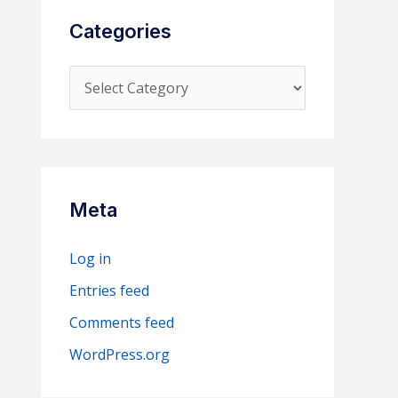
Categories
C
a
t
e
g
Meta
o
r
Log in
i
Entries feed
e
Comments feed
s
WordPress.org