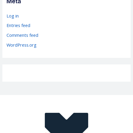
Meta
o
r
Log in
i
Entries feed
e
Comments feed
s
WordPress.org