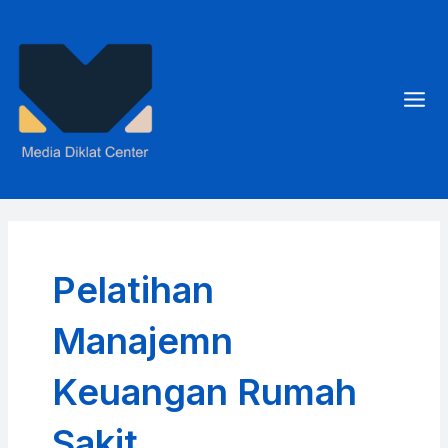
Skip
to
content
Mai
Men
Pelatihan
Manajemn
Keuangan Rumah
Sakit