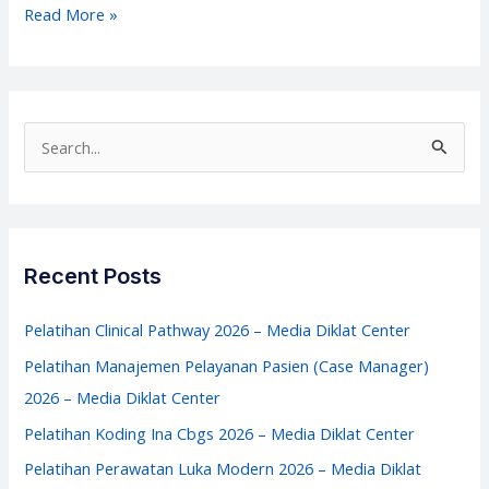
Pelatihan
Read More »
Manajemen
Keuangan
Rumah
Sakit
S
2026
e
–
a
Media
r
Diklat
c
Recent Posts
Center
h
f
Pelatihan Clinical Pathway 2026 – Media Diklat Center
o
Pelatihan Manajemen Pelayanan Pasien (Case Manager)
r
2026 – Media Diklat Center
:
Pelatihan Koding Ina Cbgs 2026 – Media Diklat Center
Pelatihan Perawatan Luka Modern 2026 – Media Diklat