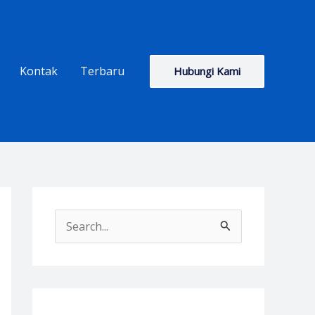
Kontak
Terbaru
Hubungi Kami
S
e
a
r
c