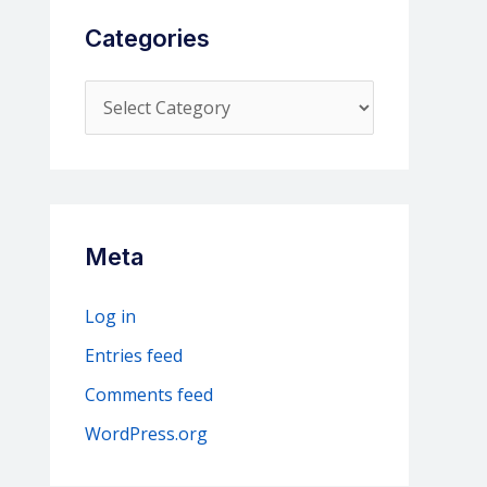
Categories
C
a
t
e
g
Meta
o
r
Log in
i
Entries feed
e
Comments feed
s
WordPress.org