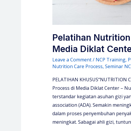
Pelatihan Nutritio
Media Diklat Cente
Leave a Comment
/
NCP Training
,
P
Nutrition Care Process
,
Seminar NCP
PELATIHAN KHUSUS“NUTRITION CARE
Process di Media Diklat Center – N
terstandar kegiatan asuhan gizi yan
association (ADA). Semakin meningk
dalam proses penyembuhan penyak
meningkat. Sabagai ahli gizi, tuntu