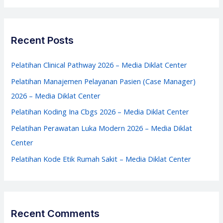
Media
a
Diklat
r
Center
c
Recent Posts
h
f
Pelatihan Clinical Pathway 2026 – Media Diklat Center
o
Pelatihan Manajemen Pelayanan Pasien (Case Manager)
r
2026 – Media Diklat Center
:
Pelatihan Koding Ina Cbgs 2026 – Media Diklat Center
Pelatihan Perawatan Luka Modern 2026 – Media Diklat
Center
Pelatihan Kode Etik Rumah Sakit – Media Diklat Center
Recent Comments