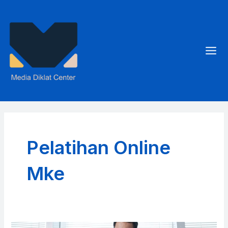
Skip
to
content
Mai
Men
Pelatihan Online
Mke