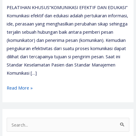
PELATIHAN KHUSUS“KOMUNIKASI EFEKTIF DAN EDUKASI”
Komunikasi efektif dan edukasi adalah pertukaran informasi,
ide, perasaan yang menghasilkan perubahan sikap sehingga
terjalin sebuah hubungan baik antara pemberi pesan
(komunikator) dan penerima pesan (komunikan). Kemudian
pengukuran efektivitas dari suatu proses komunikasi dapat
dilihat dari tercapainya tujuan si pengirim pesan. Saat ini
Standar Keselamatan Pasien dan Standar Manajemen
Komunikasi […]
Pelatihan
Read More »
Komunikasi
Efektif
dan
Edukasi
S
–
e