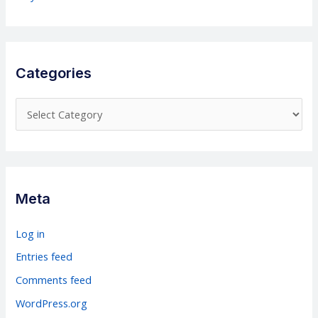
Categories
C
a
t
e
g
Meta
o
r
Log in
i
Entries feed
e
Comments feed
s
WordPress.org