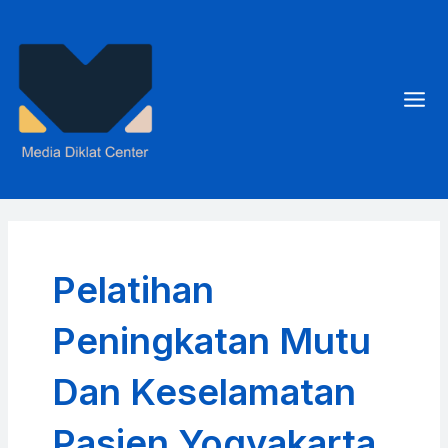
Skip
to
content
Mai
Men
Pelatihan
Peningkatan Mutu
Dan Keselamatan
Pasien Yogyakarta