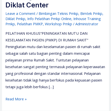
Diklat Center
Leave a Comment
/
Bimbingan Teknis Pmkp
,
Bimtek Pmkp
,
Diklat Pmkp
,
Info Pelatihan Pmkp Online
,
Inhouse Training
Pmkp
,
Pelatihan PMKP
,
Workshop Pmkp
/
Administrator
PELATIHAN KHUSUS“PENINGKATAN MUTU DAN
KESELAMATAN PASIEN (PMKP) DI RUMAH SAKIT”
Peningkatan mutu dan keselamatan pasien di rumah sakit
sebagai salah satu bagian penting dalam mencapai
pelayanan prima Rumah Sakit. Tuntutan pelayanan
kesehatan sangat penting termasuk pelayanan keperawatan
yang profesional dengan standar internasional. Pelayanan
kesehatan tidak lagi hanya berfokus pada kepuasan pasien
tetapi juga lebih berfokus […]
Pelatihan
Read More »
PMKP