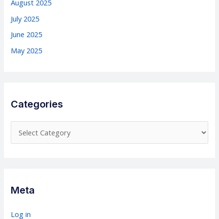
August 2025
July 2025
June 2025
May 2025
Categories
C
a
t
e
g
Meta
o
r
Log in