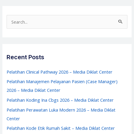
2026
–
Training
S
PMKP
e
Online
a
–
r
Media
c
Recent Posts
Diklat
h
Center
f
Pelatihan Clinical Pathway 2026 – Media Diklat Center
o
Pelatihan Manajemen Pelayanan Pasien (Case Manager)
r
2026 – Media Diklat Center
:
Pelatihan Koding Ina Cbgs 2026 – Media Diklat Center
Pelatihan Perawatan Luka Modern 2026 – Media Diklat
Center
Pelatihan Kode Etik Rumah Sakit – Media Diklat Center