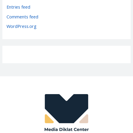
i
Entries feed
e
Comments feed
s
WordPress.org