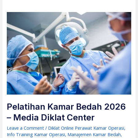
Pelatihan Kamar Bedah 2026
– Media Diklat Center
Leave a Comment
/
Diklat Online Perawat Kamar Operasi
,
Info Training Kamar Operasi
,
Manajemen Kamar Bedah
,