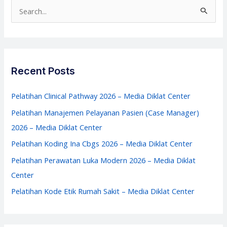
–
S
Media
e
Diklat
a
Center
r
c
Recent Posts
h
f
Pelatihan Clinical Pathway 2026 – Media Diklat Center
o
Pelatihan Manajemen Pelayanan Pasien (Case Manager)
r
2026 – Media Diklat Center
:
Pelatihan Koding Ina Cbgs 2026 – Media Diklat Center
Pelatihan Perawatan Luka Modern 2026 – Media Diklat
Center
Pelatihan Kode Etik Rumah Sakit – Media Diklat Center