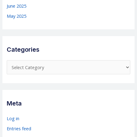
June 2025
May 2025
Categories
C
a
t
e
g
Meta
o
r
Log in
i
Entries feed
e