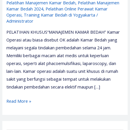
Pelatihan Manajemen Kamar Bedah
,
Pelatihan Manajemen
Kamar Bedah 2024
,
Pelatihan Online Perawat Kamar
Operasi
,
Training Kamar Bedah di Yogyakarta
/
Administrator
PELATIHAN KHUSUS“MANAJEMEN KAMAR BEDAH” Kamar
Operasi atau biasa disebut OK adalah Kamar Bedah yang
melayani segala tindakan pembedahan selama 24 jam.
Memiliki berbagai macam alat medis untuk keperluan
operasi, seperti alat phacoemulsifikasi, laparoscopy, dan
lain-lain. Kamar operasi adalah suatu unit khusus di rumah
sakit yang berfungsi sebagai tempat untuk melakukan
tindakan pembedahan secara elektif maupun […]
Pelatihan
Read More »
Kamar
Bedah
2026