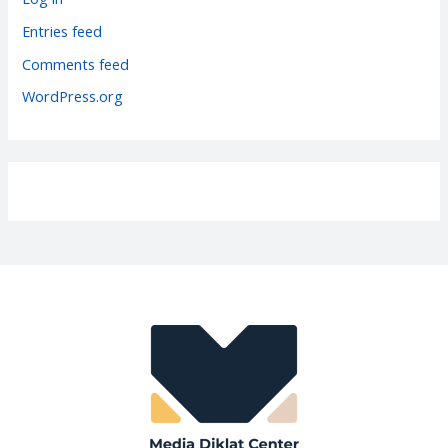
i
Entries feed
e
Comments feed
s
WordPress.org