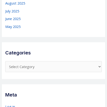
August 2025
July 2025
June 2025
May 2025
Categories
C
a
t
e
g
Meta
o
r
Log in