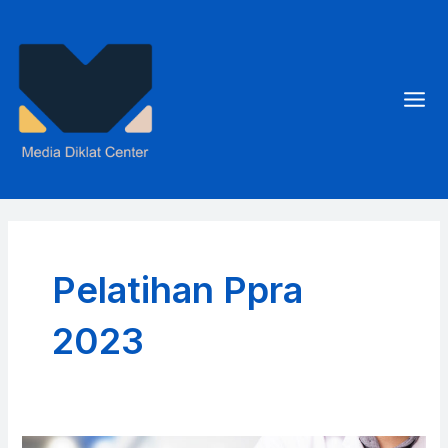
Skip
to
content
Mai
Men
Pelatihan Ppra
2023