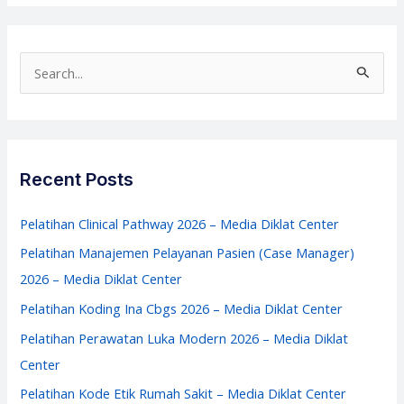
Pengendalian
Resistensi
Antimikroba
S
2026
e
–
a
Media
r
Diklat
c
Recent Posts
Center
h
f
Pelatihan Clinical Pathway 2026 – Media Diklat Center
o
Pelatihan Manajemen Pelayanan Pasien (Case Manager)
r
2026 – Media Diklat Center
:
Pelatihan Koding Ina Cbgs 2026 – Media Diklat Center
Pelatihan Perawatan Luka Modern 2026 – Media Diklat
Center
Pelatihan Kode Etik Rumah Sakit – Media Diklat Center