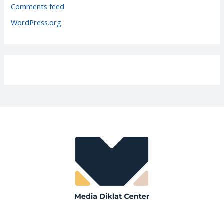
e
Comments feed
s
WordPress.org