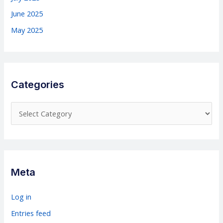
June 2025
May 2025
Categories
C
a
t
e
g
Meta
o
r
Log in
i
Entries feed