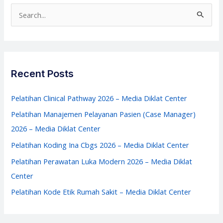
Antimikroba
S
2026
e
–
a
Media
r
Diklat
c
Recent Posts
Center
h
f
Pelatihan Clinical Pathway 2026 – Media Diklat Center
o
Pelatihan Manajemen Pelayanan Pasien (Case Manager)
r
2026 – Media Diklat Center
:
Pelatihan Koding Ina Cbgs 2026 – Media Diklat Center
Pelatihan Perawatan Luka Modern 2026 – Media Diklat
Center
Pelatihan Kode Etik Rumah Sakit – Media Diklat Center