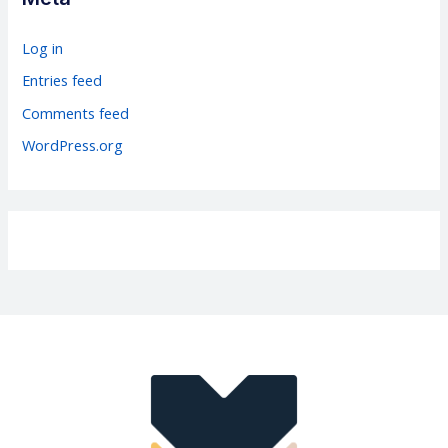
o
r
Log in
i
Entries feed
e
Comments feed
s
WordPress.org