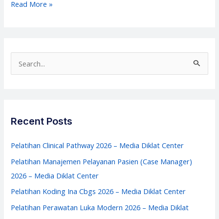
Pelatihan
Read More »
Manajemen
IGD
2026
–
S
Manajemen
e
IGD
a
–
r
Media
c
Recent Posts
Diklat
h
Center
f
Pelatihan Clinical Pathway 2026 – Media Diklat Center
o
Pelatihan Manajemen Pelayanan Pasien (Case Manager)
r
2026 – Media Diklat Center
:
Pelatihan Koding Ina Cbgs 2026 – Media Diklat Center
Pelatihan Perawatan Luka Modern 2026 – Media Diklat