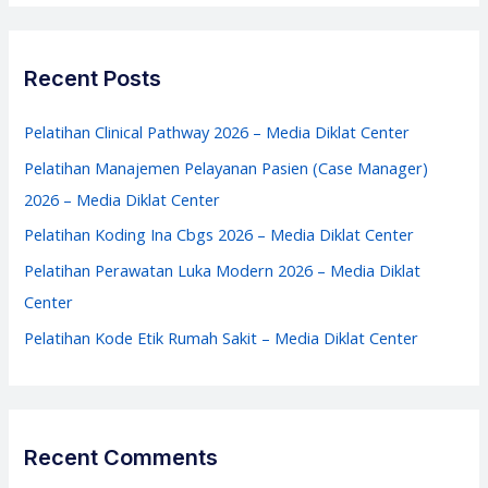
a
Diklat
r
Center
c
Recent Posts
h
f
Pelatihan Clinical Pathway 2026 – Media Diklat Center
o
Pelatihan Manajemen Pelayanan Pasien (Case Manager)
r
2026 – Media Diklat Center
:
Pelatihan Koding Ina Cbgs 2026 – Media Diklat Center
Pelatihan Perawatan Luka Modern 2026 – Media Diklat
Center
Pelatihan Kode Etik Rumah Sakit – Media Diklat Center
Recent Comments