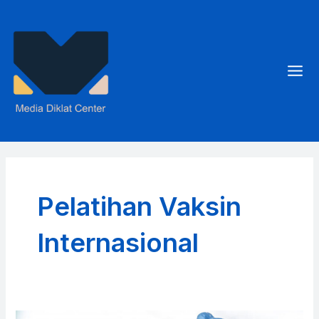
Skip
to
content
Mai
Men
Pelatihan Vaksin
Internasional