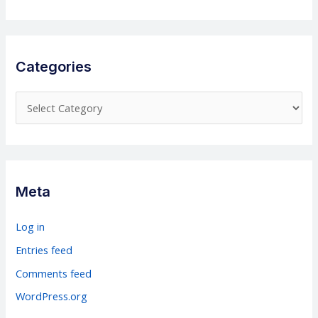
Categories
C
a
t
e
g
Meta
o
r
Log in
i
Entries feed
e
Comments feed
s
WordPress.org