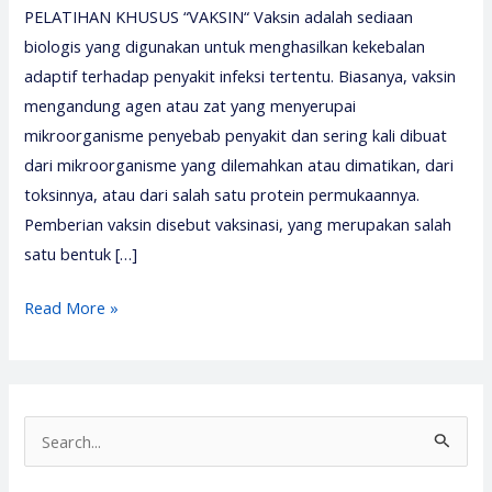
PELATIHAN KHUSUS “VAKSIN“ Vaksin adalah sediaan
biologis yang digunakan untuk menghasilkan kekebalan
adaptif terhadap penyakit infeksi tertentu. Biasanya, vaksin
mengandung agen atau zat yang menyerupai
mikroorganisme penyebab penyakit dan sering kali dibuat
dari mikroorganisme yang dilemahkan atau dimatikan, dari
toksinnya, atau dari salah satu protein permukaannya.
Pemberian vaksin disebut vaksinasi, yang merupakan salah
satu bentuk […]
Pelatihan
Read More »
Vaksin
–
Pelatihan
Vaksinologi
S
–
e
Media