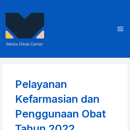
Skip
to
content
Mai
Men
Pelayanan
Kefarmasian dan
Penggunaan Obat
Tahun 2022