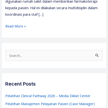
digunakan rumah sakit dalam memberikan farmakoterapi
kepada pasien. Hal ini dilakukan secara multidisiplin dalam
koordinasi para staf […]
Pelatihan
Read More »
PKPO
–
Pelatihan
PKPO
S
2026
e
–
a
Media
r
Diklat
c
Recent Posts
Center
h
f
Pelatihan Clinical Pathway 2026 – Media Diklat Center
o
Pelatihan Manajemen Pelayanan Pasien (Case Manager)