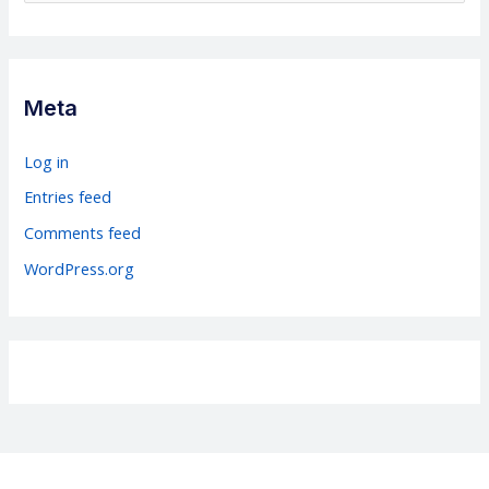
t
e
g
Meta
o
r
Log in
i
Entries feed
e
Comments feed
s
WordPress.org