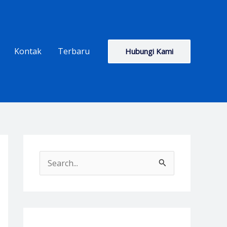
Kontak
Terbaru
Hubungi Kami
S
e
a
r
c