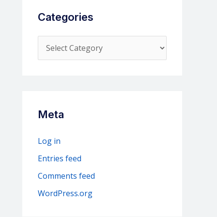
Categories
C
a
t
e
g
Meta
o
r
Log in
i
Entries feed
e
Comments feed
s
WordPress.org