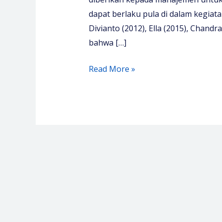
dapat berlaku pula di dalam kegiata
Divianto (2012), Ella (2015), Chan
bahwa […]
Pelatihan
Read More »
Audit
Operasional
Rumah
Sakit
–
Media
Diklat
Center