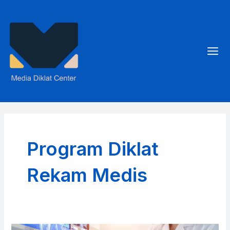
Skip
to
content
Mai
Men
Program Diklat
Rekam Medis