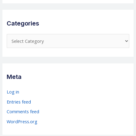
Categories
C
a
t
e
g
Meta
o
r
Log in
i
Entries feed
e
Comments feed
s
WordPress.org