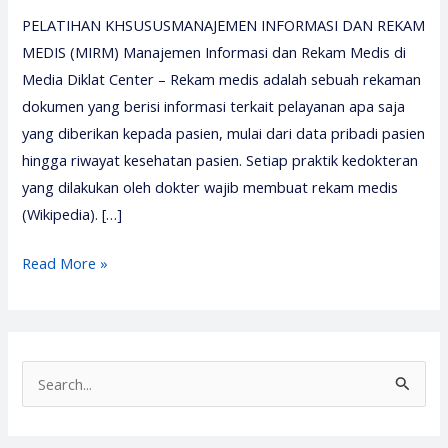
PELATIHAN KHSUSUSMANAJEMEN INFORMASI DAN REKAM
MEDIS (MIRM) Manajemen Informasi dan Rekam Medis di
Media Diklat Center – Rekam medis adalah sebuah rekaman
dokumen yang berisi informasi terkait pelayanan apa saja
yang diberikan kepada pasien, mulai dari data pribadi pasien
hingga riwayat kesehatan pasien. Setiap praktik kedokteran
yang dilakukan oleh dokter wajib membuat rekam medis
(Wikipedia). […]
Pelatihan
Read More »
Manajemen
Informasi
dan
Rekam
S
Medis
e
–
a