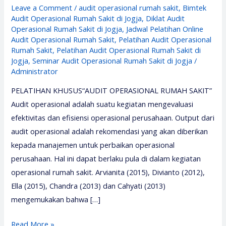
Leave a Comment
/
audit operasional rumah sakit
,
Bimtek
Audit Operasional Rumah Sakit di Jogja
,
Diklat Audit
Operasional Rumah Sakit di Jogja
,
Jadwal Pelatihan Online
Audit Operasional Rumah Sakit
,
Pelatihan Audit Operasional
Rumah Sakit
,
Pelatihan Audit Operasional Rumah Sakit di
Jogja
,
Seminar Audit Operasional Rumah Sakit di Jogja
/
Administrator
PELATIHAN KHUSUS“AUDIT OPERASIONAL RUMAH SAKIT”
Audit operasional adalah suatu kegiatan mengevaluasi
efektivitas dan efisiensi operasional perusahaan. Output dari
audit operasional adalah rekomendasi yang akan diberikan
kepada manajemen untuk perbaikan operasional
perusahaan. Hal ini dapat berlaku pula di dalam kegiatan
operasional rumah sakit. Arvianita (2015), Divianto (2012),
Ella (2015), Chandra (2013) dan Cahyati (2013)
mengemukakan bahwa […]
Pelatihan
Read More »