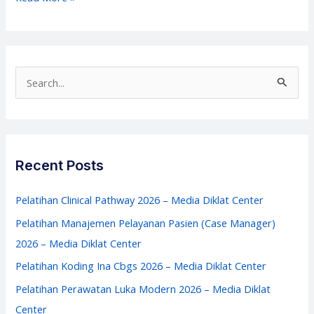
Audit
Operasional
Rumah
Sakit
S
–
e
Media
a
Diklat
r
Center
c
Recent Posts
h
f
Pelatihan Clinical Pathway 2026 – Media Diklat Center
o
Pelatihan Manajemen Pelayanan Pasien (Case Manager)
r
2026 – Media Diklat Center
:
Pelatihan Koding Ina Cbgs 2026 – Media Diklat Center
Pelatihan Perawatan Luka Modern 2026 – Media Diklat
Center