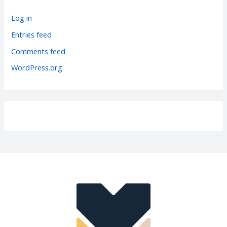
o
r
Log in
i
Entries feed
e
Comments feed
s
WordPress.org