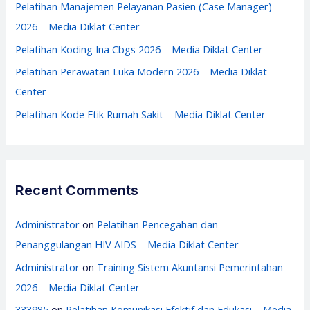
o
Pelatihan Manajemen Pelayanan Pasien (Case Manager)
r
2026 – Media Diklat Center
:
Pelatihan Koding Ina Cbgs 2026 – Media Diklat Center
Pelatihan Perawatan Luka Modern 2026 – Media Diklat
Center
Pelatihan Kode Etik Rumah Sakit – Media Diklat Center
Recent Comments
Administrator
on
Pelatihan Pencegahan dan
Penanggulangan HIV AIDS – Media Diklat Center
Administrator
on
Training Sistem Akuntansi Pemerintahan
2026 – Media Diklat Center
333985
on
Pelatihan Komunikasi Efektif dan Edukasi – Media