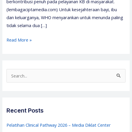
berkontribusi penuh pada pelayanan KB di masyarakat.
(lembagaciptamedia.com) Untuk kesejahteraan bayi, ibu
dan keluarganya, WHO menyarankan untuk menunda paling
tidak selama dua […]
Pelatihan
Read More »
Contraception
Technology
Update
(CTU)
S
–
e
Media
a
Diklat
r
Center
c
Recent Posts
h
f
Pelatihan Clinical Pathway 2026 – Media Diklat Center