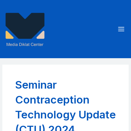
Skip
to
content
Mai
Men
Seminar
Contraception
Technology Update
(CTU) 2024