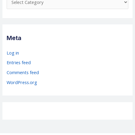
a
t
e
g
Meta
o
r
Log in
i
Entries feed
e
Comments feed
s
WordPress.org