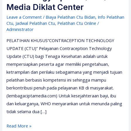
Media Diklat Center
Leave a Comment
/
Biaya Pelatihan Ctu Bidan
,
Info Pelatihan
Ctu
,
Jadwal Pelatihan Ctu
,
Pelatihan Ctu Online
/
Administrator
PELATIHAN KHUSUS“CONTRACEPTION TECHNOLOGY
UPDATE (CTU)” Pelayanan Contraception Technology
Update (CTU) bagi Tenaga Kesehatan adalah untuk
mempersiapkan peserta agar memiliki pengetahuan,
ketrampilan dan perilaku sebagaimana yang menjadi tujuan
pelatihan berbasis kompetensi ini sehingga mampu
berkontribusi penuh pada pelayanan KB di masyarakat.
(lembagaciptamedia.com) Untuk kesejahteraan bayi, ibu
dan keluarganya, WHO menyarankan untuk menunda paling
tidak selama dua […]
Pelatihan
Read More »