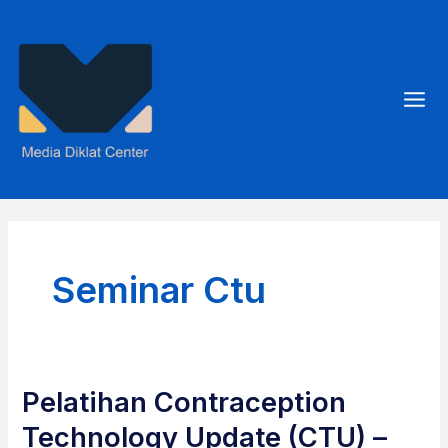
Skip
to
content
Mai
Men
Seminar Ctu
Pelatihan Contraception
Technology Update (CTU) –