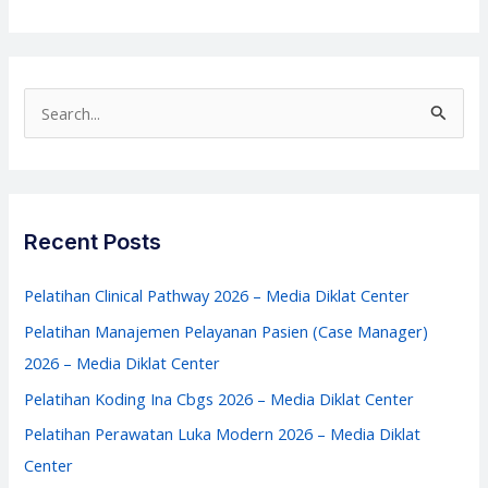
Contraception
Technology
Update
(CTU)
S
–
e
Media
a
Diklat
r
Center
c
Recent Posts
h
f
Pelatihan Clinical Pathway 2026 – Media Diklat Center
o
Pelatihan Manajemen Pelayanan Pasien (Case Manager)
r
2026 – Media Diklat Center
:
Pelatihan Koding Ina Cbgs 2026 – Media Diklat Center
Pelatihan Perawatan Luka Modern 2026 – Media Diklat
Center