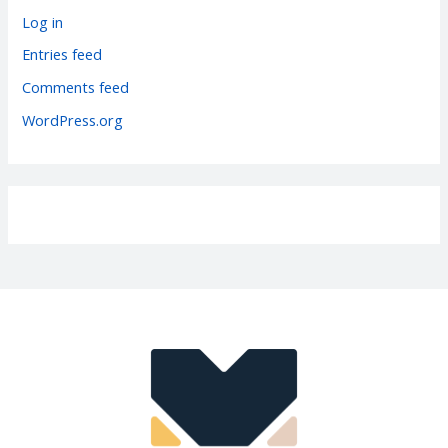
r
Log in
i
Entries feed
e
Comments feed
s
WordPress.org