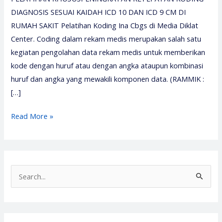
DIAGNOSIS SESUAI KAIDAH ICD 10 DAN ICD 9 CM DI
RUMAH SAKIT Pelatihan Koding Ina Cbgs di Media Diklat
Center. Coding dalam rekam medis merupakan salah satu
kegiatan pengolahan data rekam medis untuk memberikan
kode dengan huruf atau dengan angka ataupun kombinasi
huruf dan angka yang mewakili komponen data. (RAMMIK :
[…]
Pelatihan
Read More »
Koding
Ina
Cbgs
2026
S
–
e
Media
a
Diklat
r