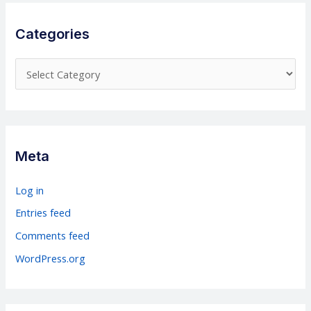
Categories
C
a
t
e
g
Meta
o
r
Log in
i
Entries feed
e
Comments feed
s
WordPress.org