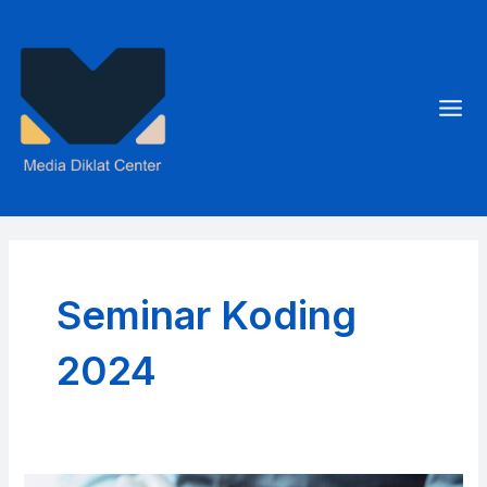
Skip
to
content
Mai
Men
Seminar Koding
2024