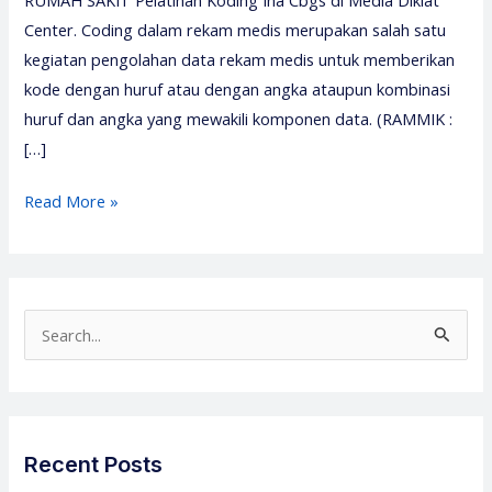
Center. Coding dalam rekam medis merupakan salah satu
kegiatan pengolahan data rekam medis untuk memberikan
kode dengan huruf atau dengan angka ataupun kombinasi
huruf dan angka yang mewakili komponen data. (RAMMIK :
[…]
Pelatihan
Read More »
Koding
Ina
Cbgs
2026
S
–
e
Media
a
Diklat
r
Center
c
Recent Posts
h