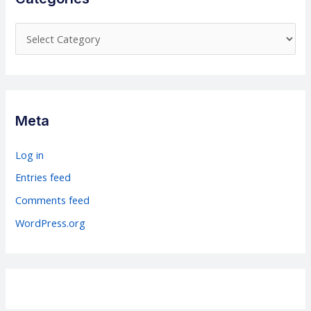
C
a
t
e
g
Meta
o
r
Log in
i
Entries feed
e
Comments feed
s
WordPress.org