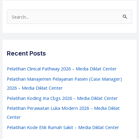
–
Pelatihan
S
Service
e
Excellent
a
–
r
Media
c
Recent Posts
Diklat
h
Center
f
Pelatihan Clinical Pathway 2026 – Media Diklat Center
o
Pelatihan Manajemen Pelayanan Pasien (Case Manager)
r
2026 – Media Diklat Center
:
Pelatihan Koding Ina Cbgs 2026 – Media Diklat Center
Pelatihan Perawatan Luka Modern 2026 – Media Diklat
Center
Pelatihan Kode Etik Rumah Sakit – Media Diklat Center