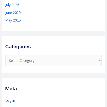
July 2025
June 2025
May 2025
Categories
C
a
t
e
g
Meta
o
r
Log in
i