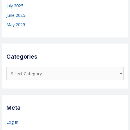
July 2025
June 2025
May 2025
Categories
C
a
t
e
g
Meta
o
r
Log in
i