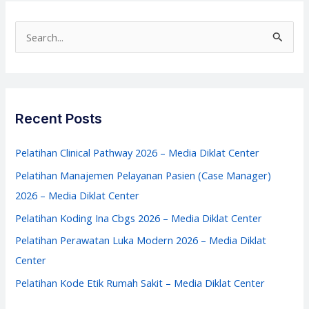
–
Pelatihan
S
Service
e
Excellent
a
–
r
Media
c
Recent Posts
Diklat
h
Center
f
Pelatihan Clinical Pathway 2026 – Media Diklat Center
o
Pelatihan Manajemen Pelayanan Pasien (Case Manager)
r
2026 – Media Diklat Center
:
Pelatihan Koding Ina Cbgs 2026 – Media Diklat Center
Pelatihan Perawatan Luka Modern 2026 – Media Diklat
Center
Pelatihan Kode Etik Rumah Sakit – Media Diklat Center