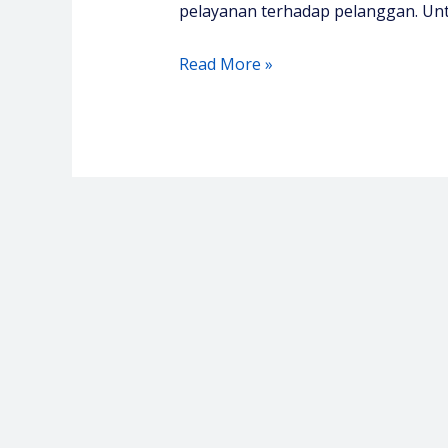
pelayanan terhadap pelanggan. Unt
Pelatihan
Read More »
Handling
Complaint
–
Pelatihan
Service
Excellent
–
Media
Diklat
Center