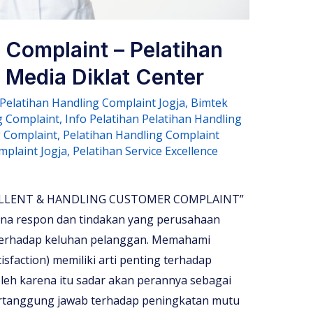
 Complaint – Pelatihan
– Media Diklat Center
 Pelatihan Handling Complaint Jogja
,
Bimtek
g Complaint
,
Info Pelatihan Pelatihan Handling
g Complaint
,
Pelatihan Handling Complaint
mplaint Jogja
,
Pelatihan Service Excellence
ELLENT & HANDLING CUSTOMER COMPLAINT”
ana respon dan tindakan yang perusahaan
terhadap keluhan pelanggan. Memahami
faction) memiliki arti penting terhadap
eh karena itu sadar akan perannya sebagai
rtanggung jawab terhadap peningkatan mutu