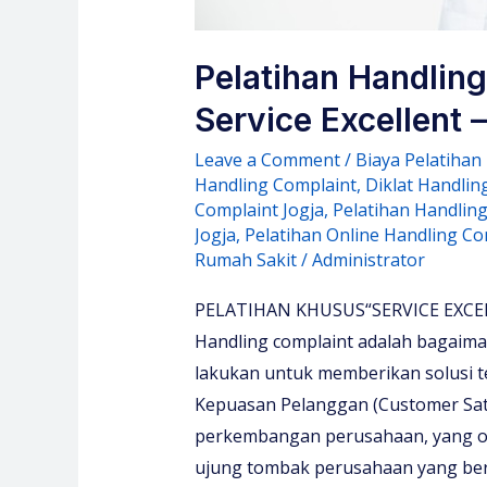
Pelatihan Handling
Service Excellent 
Leave a Comment
/
Biaya Pelatihan
Handling Complaint
,
Diklat Handlin
Complaint Jogja
,
Pelatihan Handlin
Jogja
,
Pelatihan Online Handling Co
Rumah Sakit
/
Administrator
PELATIHAN KHUSUS“SERVICE EXC
Handling complaint adalah bagaim
lakukan untuk memberikan solusi 
Kepuasan Pelanggan (Customer Satis
perkembangan perusahaan, yang ol
ujung tombak perusahaan yang be