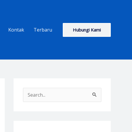
Kontak
Terbaru
Hubungi Kami
S
e
a
r
c