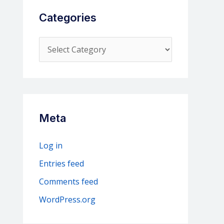
Categories
C
a
t
e
g
Meta
o
r
Log in
i
Entries feed
e
Comments feed
s
WordPress.org