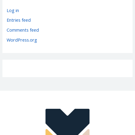
o
r
Log in
i
Entries feed
e
Comments feed
s
WordPress.org