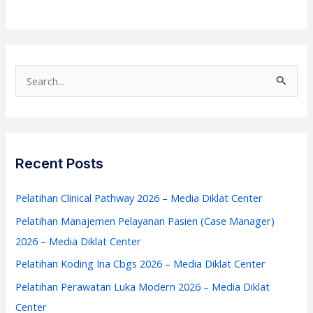
Training
of
Trainers
Keperawatan
S
2026
e
–
a
Media
r
Diklat
c
Recent Posts
Center
h
f
Pelatihan Clinical Pathway 2026 – Media Diklat Center
o
Pelatihan Manajemen Pelayanan Pasien (Case Manager)
r
2026 – Media Diklat Center
:
Pelatihan Koding Ina Cbgs 2026 – Media Diklat Center
Pelatihan Perawatan Luka Modern 2026 – Media Diklat
Center