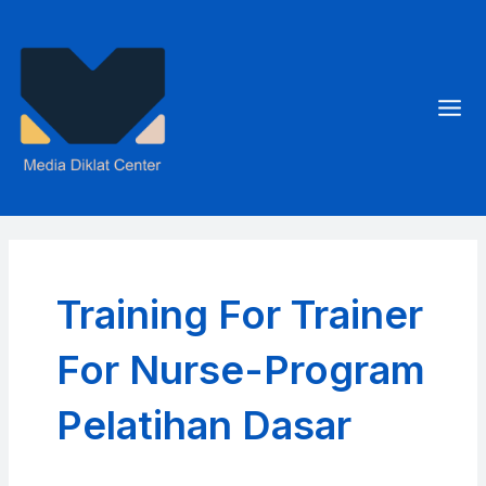
Skip
to
content
Mai
Men
Training For Trainer
For Nurse-Program
Pelatihan Dasar