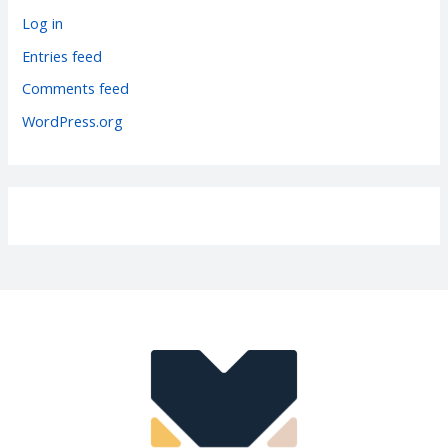
r
Log in
i
Entries feed
e
Comments feed
s
WordPress.org