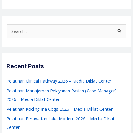
Handling
Complaint
–
Pelatihan
S
Service
e
Excellent
a
–
r
Media
c
Recent Posts
Diklat
h
Center
f
Pelatihan Clinical Pathway 2026 – Media Diklat Center
o
Pelatihan Manajemen Pelayanan Pasien (Case Manager)
r
2026 – Media Diklat Center
:
Pelatihan Koding Ina Cbgs 2026 – Media Diklat Center
Pelatihan Perawatan Luka Modern 2026 – Media Diklat
Center