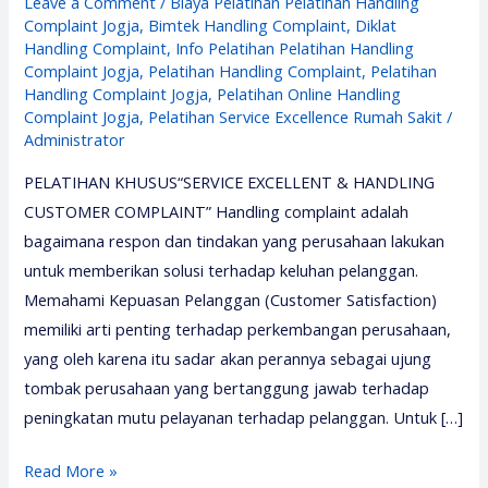
Leave a Comment
/
Biaya Pelatihan Pelatihan Handling
Complaint Jogja
,
Bimtek Handling Complaint
,
Diklat
Handling Complaint
,
Info Pelatihan Pelatihan Handling
Complaint Jogja
,
Pelatihan Handling Complaint
,
Pelatihan
Handling Complaint Jogja
,
Pelatihan Online Handling
Complaint Jogja
,
Pelatihan Service Excellence Rumah Sakit
/
Administrator
PELATIHAN KHUSUS“SERVICE EXCELLENT & HANDLING
CUSTOMER COMPLAINT” Handling complaint adalah
bagaimana respon dan tindakan yang perusahaan lakukan
untuk memberikan solusi terhadap keluhan pelanggan.
Memahami Kepuasan Pelanggan (Customer Satisfaction)
memiliki arti penting terhadap perkembangan perusahaan,
yang oleh karena itu sadar akan perannya sebagai ujung
tombak perusahaan yang bertanggung jawab terhadap
peningkatan mutu pelayanan terhadap pelanggan. Untuk […]
Pelatihan
Read More »