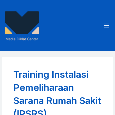
Skip
to
content
Mai
Men
Training Instalasi
Pemeliharaan
Sarana Rumah Sakit
(IPSRS)