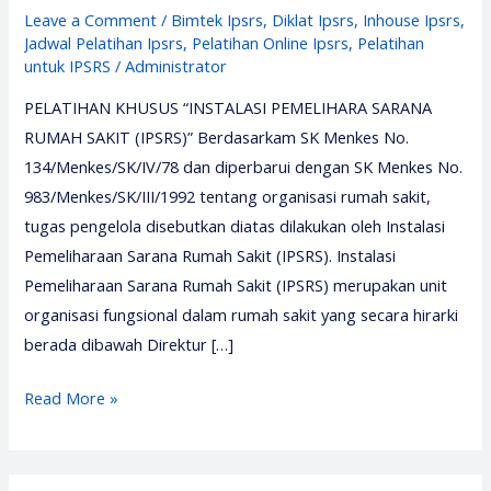
Leave a Comment
/
Bimtek Ipsrs
,
Diklat Ipsrs
,
Inhouse Ipsrs
,
Jadwal Pelatihan Ipsrs
,
Pelatihan Online Ipsrs
,
Pelatihan
untuk IPSRS
/
Administrator
PELATIHAN KHUSUS “INSTALASI PEMELIHARA SARANA
RUMAH SAKIT (IPSRS)” Berdasarkam SK Menkes No.
134/Menkes/SK/IV/78 dan diperbarui dengan SK Menkes No.
983/Menkes/SK/III/1992 tentang organisasi rumah sakit,
tugas pengelola disebutkan diatas dilakukan oleh Instalasi
Pemeliharaan Sarana Rumah Sakit (IPSRS). Instalasi
Pemeliharaan Sarana Rumah Sakit (IPSRS) merupakan unit
organisasi fungsional dalam rumah sakit yang secara hirarki
berada dibawah Direktur […]
Pelatihan
Read More »
Instalasi
Pemeliharaan
Sarana