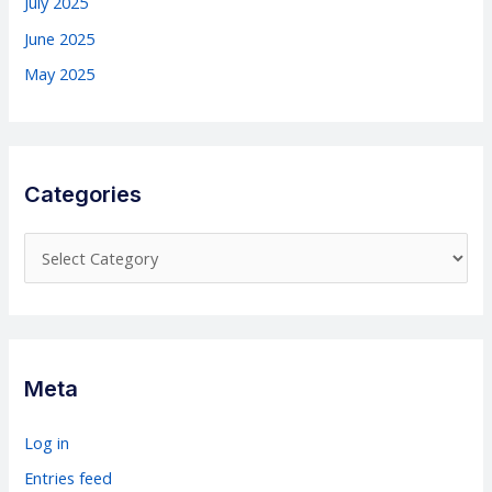
July 2025
June 2025
May 2025
Categories
C
a
t
e
g
Meta
o
r
Log in
i
Entries feed