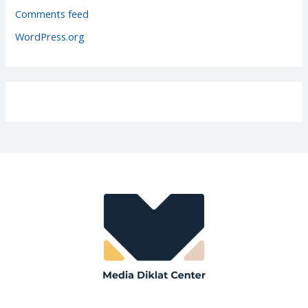
e
Comments feed
s
WordPress.org