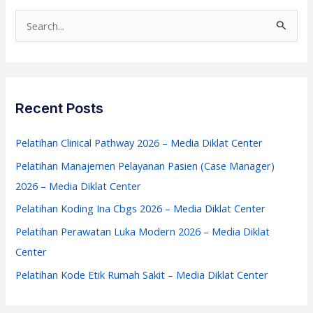
Rumah
S
Sakit
e
–
a
Media
r
Diklat
c
Recent Posts
Center
h
f
Pelatihan Clinical Pathway 2026 – Media Diklat Center
o
Pelatihan Manajemen Pelayanan Pasien (Case Manager)
r
2026 – Media Diklat Center
:
Pelatihan Koding Ina Cbgs 2026 – Media Diklat Center
Pelatihan Perawatan Luka Modern 2026 – Media Diklat
Center
Pelatihan Kode Etik Rumah Sakit – Media Diklat Center