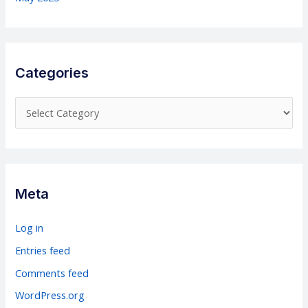
Categories
C
a
t
e
g
Meta
o
r
Log in
i
Entries feed
e
Comments feed
s
WordPress.org