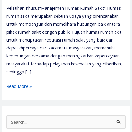
Pelatihan Khusus“Manajemen Humas Rumah Sakit” Humas
rumah sakit merupakan sebuah upaya yang direncanakan
untuk membangun dan memelihara hubungan baik antara
pihak rumah sakit dengan publik. Tujuan humas rumah akit
untuk menciptakan reputasi rumah sakit yang baik dan
dapat dipercaya dari kacamata masyarakat, memenuhi
kepentingan bersama dengan meningkatkan kepercayaan
masyarakat terhadap pelayanan kesehatan yang diberikan,
sehingga […]
Pelatihan
Read More »
Humas
Rumah
Sakit
2026
S
–
e