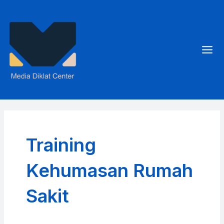
Skip
to
content
Mai
Men
Training
Kehumasan Rumah
Sakit