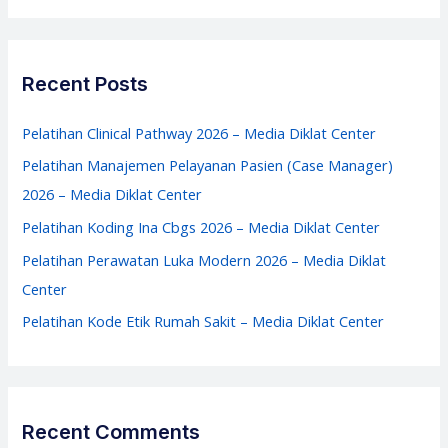
Media
a
Diklat
r
Center
c
Recent Posts
h
f
Pelatihan Clinical Pathway 2026 – Media Diklat Center
o
Pelatihan Manajemen Pelayanan Pasien (Case Manager)
r
2026 – Media Diklat Center
:
Pelatihan Koding Ina Cbgs 2026 – Media Diklat Center
Pelatihan Perawatan Luka Modern 2026 – Media Diklat
Center
Pelatihan Kode Etik Rumah Sakit – Media Diklat Center
Recent Comments