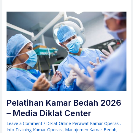
Pelatihan Kamar Bedah 2026
– Media Diklat Center
Leave a Comment
/
Diklat Online Perawat Kamar Operasi
,
Info Training Kamar Operasi
,
Manajemen Kamar Bedah
,