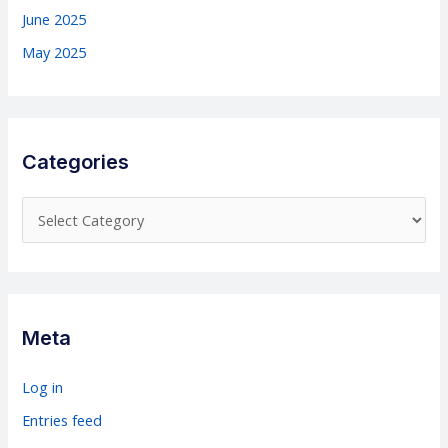
June 2025
May 2025
Categories
C
a
t
e
g
Meta
o
r
Log in
i
Entries feed
e