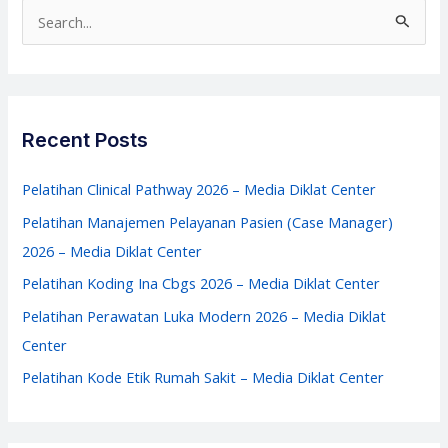
–
S
Media
e
Diklat
a
Center
r
c
Recent Posts
h
f
Pelatihan Clinical Pathway 2026 – Media Diklat Center
o
Pelatihan Manajemen Pelayanan Pasien (Case Manager)
r
2026 – Media Diklat Center
:
Pelatihan Koding Ina Cbgs 2026 – Media Diklat Center
Pelatihan Perawatan Luka Modern 2026 – Media Diklat
Center
Pelatihan Kode Etik Rumah Sakit – Media Diklat Center