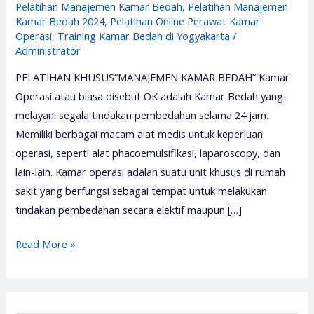
Pelatihan Manajemen Kamar Bedah
,
Pelatihan Manajemen
Kamar Bedah 2024
,
Pelatihan Online Perawat Kamar
Operasi
,
Training Kamar Bedah di Yogyakarta
/
Administrator
PELATIHAN KHUSUS“MANAJEMEN KAMAR BEDAH” Kamar
Operasi atau biasa disebut OK adalah Kamar Bedah yang
melayani segala tindakan pembedahan selama 24 jam.
Memiliki berbagai macam alat medis untuk keperluan
operasi, seperti alat phacoemulsifikasi, laparoscopy, dan
lain-lain. Kamar operasi adalah suatu unit khusus di rumah
sakit yang berfungsi sebagai tempat untuk melakukan
tindakan pembedahan secara elektif maupun […]
Pelatihan
Read More »
Kamar
Bedah
2026