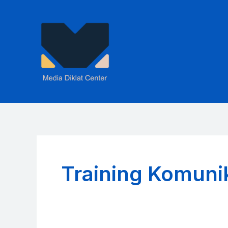
Skip
to
content
Training Komunik