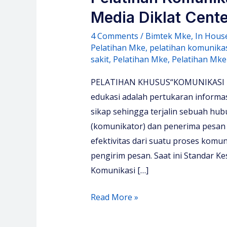
Media Diklat Cente
4 Comments
/
Bimtek Mke
,
In Hous
Pelatihan Mke
,
pelatihan komunikas
sakit
,
Pelatihan Mke
,
Pelatihan Mke
PELATIHAN KHUSUS“KOMUNIKASI EF
edukasi adalah pertukaran informa
sikap sehingga terjalin sebuah hu
(komunikator) dan penerima pesan
efektivitas dari suatu proses komuni
pengirim pesan. Saat ini Standar 
Komunikasi […]
Pelatihan
Read More »
Komunikasi
Efektif