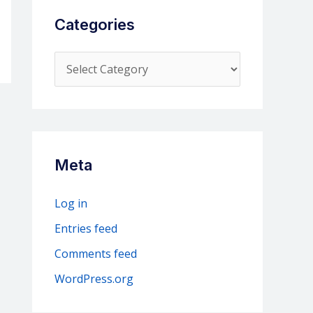
Categories
C
a
t
e
g
Meta
o
r
Log in
i
Entries feed
e
Comments feed
s
WordPress.org