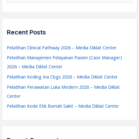
e
Media
a
Diklat
r
Center
c
Recent Posts
h
f
Pelatihan Clinical Pathway 2026 – Media Diklat Center
o
Pelatihan Manajemen Pelayanan Pasien (Case Manager)
r
2026 – Media Diklat Center
:
Pelatihan Koding Ina Cbgs 2026 – Media Diklat Center
Pelatihan Perawatan Luka Modern 2026 – Media Diklat
Center
Pelatihan Kode Etik Rumah Sakit – Media Diklat Center