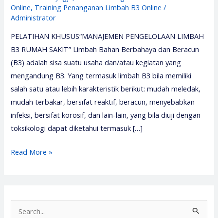
Online
,
Training Penanganan Limbah B3 Online
/
Administrator
PELATIHAN KHUSUS“MANAJEMEN PENGELOLAAN LIMBAH
B3 RUMAH SAKIT” Limbah Bahan Berbahaya dan Beracun
(B3) adalah sisa suatu usaha dan/atau kegiatan yang
mengandung B3. Yang termasuk limbah B3 bila memiliki
salah satu atau lebih karakteristik berikut: mudah meledak,
mudah terbakar, bersifat reaktif, beracun, menyebabkan
infeksi, bersifat korosif, dan lain-lain, yang bila diuji dengan
toksikologi dapat diketahui termasuk […]
Pelatihan
Read More »
Pengolahan
Limbah
B3
2026
S
–