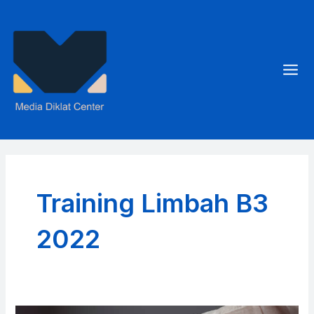
Skip
to
content
Mai
Men
Training Limbah B3
2022