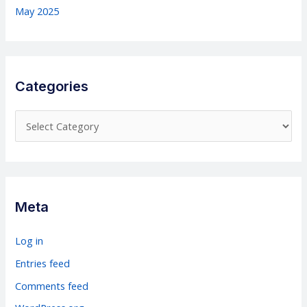
May 2025
Categories
C
a
t
e
g
Meta
o
r
Log in
i
Entries feed
e
Comments feed
s