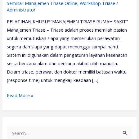
Seminar Manajemen Triase Online
,
Workshop Triase
/
Administrator
PELATIHAN KHUSUS“MANAJEMEN TRIASE RUMAH SAKIT”
Manajemen Triase – Triase adalah proses memilah pasien
untuk memutuskan siapa yang memerlukan perawatan
segera dan siapa yang dapat menunggu sampai nanti.
Sistem ini digunakan dalam pengaturan layanan kesehatan
serta bencana alam dan bencana akibat ulah manusia.
Dalam triase, perawat dan dokter memiliki batasan waktu
(response time) untuk mengkaji keadaan […]
Pelatihan
Read More »
Manajemen
Triase
2026
–
S
Media
e