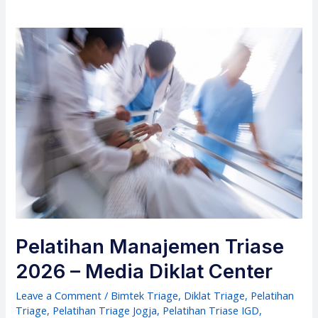
Pelatihan Manajemen Triase
2026 – Media Diklat Center
Leave a Comment
/
Bimtek Triage
,
Diklat Triage
,
Pelatihan
Triage
,
Pelatihan Triage Jogja
,
Pelatihan Triase IGD
,