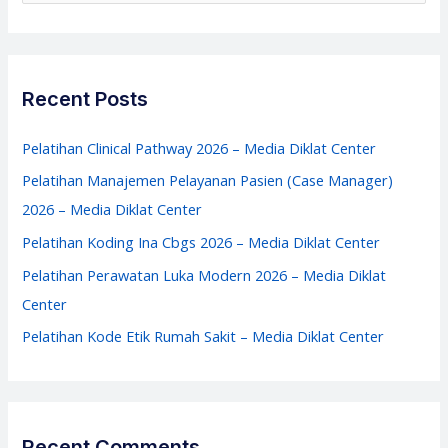
Diklat
a
Center
r
c
Recent Posts
h
f
Pelatihan Clinical Pathway 2026 – Media Diklat Center
o
Pelatihan Manajemen Pelayanan Pasien (Case Manager)
r
2026 – Media Diklat Center
:
Pelatihan Koding Ina Cbgs 2026 – Media Diklat Center
Pelatihan Perawatan Luka Modern 2026 – Media Diklat
Center
Pelatihan Kode Etik Rumah Sakit – Media Diklat Center
Recent Comments