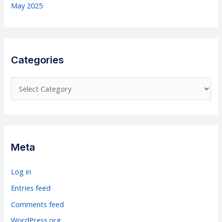
May 2025
Categories
C
a
t
e
g
Meta
o
r
Log in
i
Entries feed
e
Comments feed
s
WordPress.org