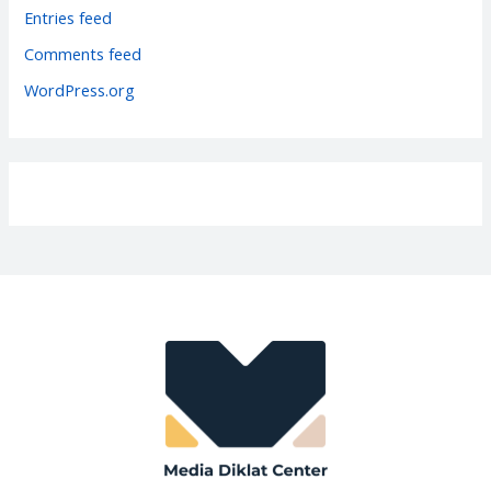
i
Entries feed
e
Comments feed
s
WordPress.org