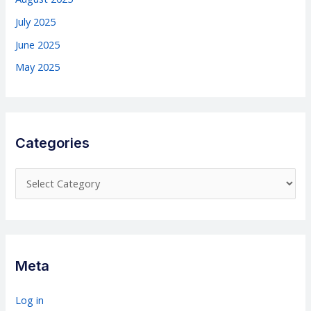
July 2025
June 2025
May 2025
Categories
C
a
t
e
g
Meta
o
r
Log in