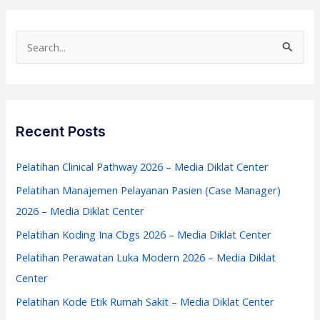
Training
IPCN
S
–
e
Media
a
Diklat
r
Center
c
Recent Posts
h
f
Pelatihan Clinical Pathway 2026 – Media Diklat Center
o
Pelatihan Manajemen Pelayanan Pasien (Case Manager)
r
2026 – Media Diklat Center
:
Pelatihan Koding Ina Cbgs 2026 – Media Diklat Center
Pelatihan Perawatan Luka Modern 2026 – Media Diklat
Center
Pelatihan Kode Etik Rumah Sakit – Media Diklat Center