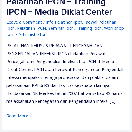
Pelatihan IPCN – Training
IPCN – Media Diklat Center
Leave a Comment
/
Info Pelatihan Ipcn
,
Jadwal Pelatihan
Ipcn
,
Pelatihan IPCN
,
Seminar Ipcn
,
Training Ipcn
,
Workshop
Ipcn
/
Administrator
PELATIHAN KHUSUS PERAWAT PENCEGAH DAN
PENGENDALIAN INFEKSI (IPCN) Pelatihan Perawat
Pencegah dan Pengendalian Infeksi atau IPCN di Media
Diklat Center. IPCN atau Perawat Pencegah dan Pengendali
Infeksi merupakan tenaga profesional dan praktisi dalam
pelaksanaan PPI di RS dan fasilitas kesehatan lainnya.
Berdasarkan SK Menkes tahun 2007 bahwa setiap RS harus
melaksanakan Pencegahan dan Pengendalian Infeksi […]
Pelatihan
Read More »
IPCN
–