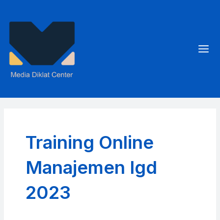
Skip
to
content
Mai
Men
Training Online
Manajemen Igd
2023