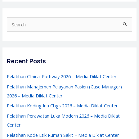
IGD
2026
–
S
Manajemen
e
IGD
a
–
r
Media
c
Recent Posts
Diklat
h
Center
f
Pelatihan Clinical Pathway 2026 – Media Diklat Center
o
Pelatihan Manajemen Pelayanan Pasien (Case Manager)
r
2026 – Media Diklat Center
:
Pelatihan Koding Ina Cbgs 2026 – Media Diklat Center
Pelatihan Perawatan Luka Modern 2026 – Media Diklat
Center
Pelatihan Kode Etik Rumah Sakit – Media Diklat Center