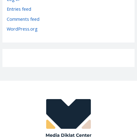
i
Entries feed
e
Comments feed
s
WordPress.org