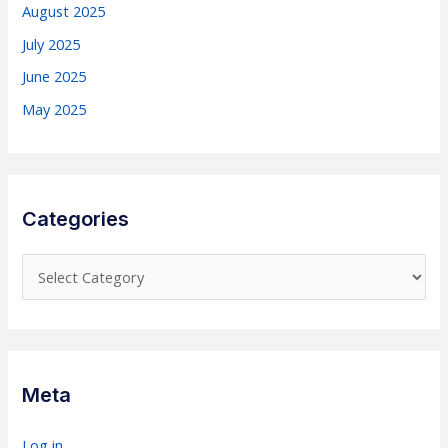
August 2025
July 2025
June 2025
May 2025
Categories
C
a
t
e
g
Meta
o
r
Log in