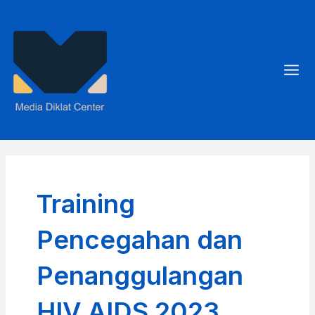
Skip
to
content
Mai
Men
Training
Pencegahan dan
Penanggulangan
HIV AIDS 2023