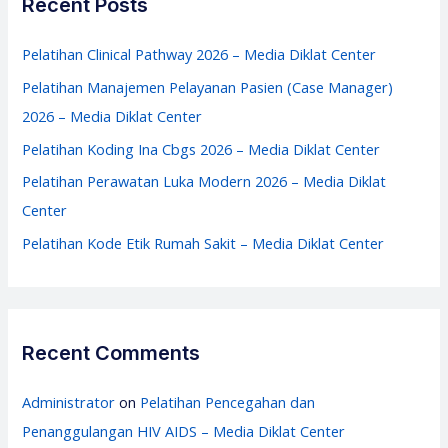
Recent Posts
Center
h
f
Pelatihan Clinical Pathway 2026 – Media Diklat Center
o
Pelatihan Manajemen Pelayanan Pasien (Case Manager)
r
2026 – Media Diklat Center
:
Pelatihan Koding Ina Cbgs 2026 – Media Diklat Center
Pelatihan Perawatan Luka Modern 2026 – Media Diklat
Center
Pelatihan Kode Etik Rumah Sakit – Media Diklat Center
Recent Comments
Administrator
on
Pelatihan Pencegahan dan
Penanggulangan HIV AIDS – Media Diklat Center