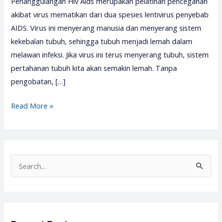
Penanggulangan Hiv Aids merupakan pelatihan pencegahan
akibat virus mematikan dari dua spesies lentivirus penyebab
AIDS. Virus ini menyerang manusia dan menyerang sistem
kekebalan tubuh, sehingga tubuh menjadi lemah dalam
melawan infeksi. Jika virus ini terus menyerang tubuh, sistem
pertahanan tubuh kita akan semakin lemah. Tanpa
pengobatan, […]
Pelatihan
Read More »
Pencegahan
dan
Penanggulangan
HIV
S
AIDS
e
–
a
Media
r
Diklat
c