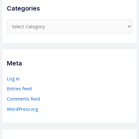
Categories
C
a
t
e
g
Meta
o
r
Log in
i
Entries feed
e
Comments feed
s
WordPress.org