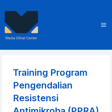
Skip
to
content
Mai
Men
Training Program
Pengendalian
Resistensi
Antimikroba (PPRA)