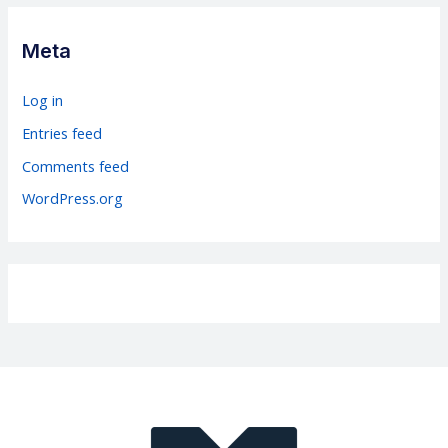
e
g
Meta
o
r
Log in
i
Entries feed
e
Comments feed
s
WordPress.org