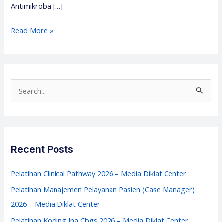
Antimikroba […]
Pelatihan
Read More »
Program
Pengendalian
Resistensi
Antimikroba
S
2026
e
–
a
Media
r
Diklat
c
Recent Posts
Center
h
f
Pelatihan Clinical Pathway 2026 – Media Diklat Center
o
Pelatihan Manajemen Pelayanan Pasien (Case Manager)
r
2026 – Media Diklat Center
:
Pelatihan Koding Ina Cbgs 2026 – Media Diklat Center