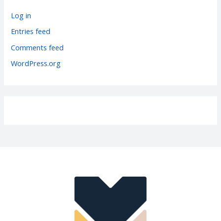
r
Log in
i
Entries feed
e
Comments feed
s
WordPress.org