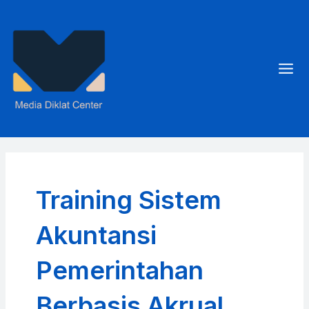
Skip
to
content
Mai
Men
Training Sistem
Akuntansi
Pemerintahan
Berbasis Akrual