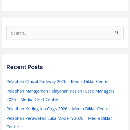
Sistem
Akuntansi
Pemerintahan
2026
S
–
e
Media
a
Diklat
r
Center
c
Recent Posts
h
f
Pelatihan Clinical Pathway 2026 – Media Diklat Center
o
Pelatihan Manajemen Pelayanan Pasien (Case Manager)
r
2026 – Media Diklat Center
:
Pelatihan Koding Ina Cbgs 2026 – Media Diklat Center
Pelatihan Perawatan Luka Modern 2026 – Media Diklat
Center