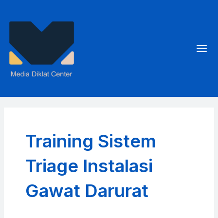
Skip
to
content
Mai
Men
Training Sistem
Triage Instalasi
Gawat Darurat