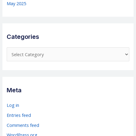
May 2025
Categories
C
a
t
e
g
Meta
o
r
Log in
i
Entries feed
e
Comments feed
s
WordPress.org