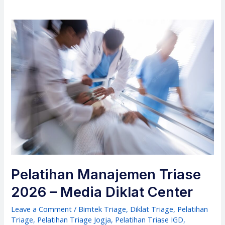
Pelatihan Manajemen Triase
2026 – Media Diklat Center
Leave a Comment
/
Bimtek Triage
,
Diklat Triage
,
Pelatihan
Triage
,
Pelatihan Triage Jogja
,
Pelatihan Triase IGD
,