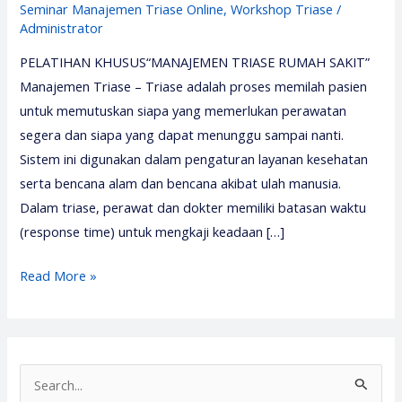
Seminar Manajemen Triase Online
,
Workshop Triase
/
Administrator
PELATIHAN KHUSUS“MANAJEMEN TRIASE RUMAH SAKIT”
Manajemen Triase – Triase adalah proses memilah pasien
untuk memutuskan siapa yang memerlukan perawatan
segera dan siapa yang dapat menunggu sampai nanti.
Sistem ini digunakan dalam pengaturan layanan kesehatan
serta bencana alam dan bencana akibat ulah manusia.
Dalam triase, perawat dan dokter memiliki batasan waktu
(response time) untuk mengkaji keadaan […]
Pelatihan
Read More »
Manajemen
Triase
2026
–
S
Media
e