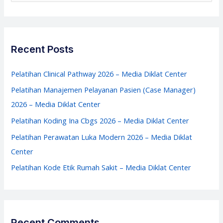
Diklat
a
Center
r
c
Recent Posts
h
f
Pelatihan Clinical Pathway 2026 – Media Diklat Center
o
Pelatihan Manajemen Pelayanan Pasien (Case Manager)
r
2026 – Media Diklat Center
:
Pelatihan Koding Ina Cbgs 2026 – Media Diklat Center
Pelatihan Perawatan Luka Modern 2026 – Media Diklat
Center
Pelatihan Kode Etik Rumah Sakit – Media Diklat Center
Recent Comments