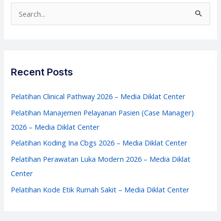
–
S
Manajemen
e
IGD
a
–
r
Media
c
Recent Posts
Diklat
h
Center
f
Pelatihan Clinical Pathway 2026 – Media Diklat Center
o
Pelatihan Manajemen Pelayanan Pasien (Case Manager)
r
2026 – Media Diklat Center
:
Pelatihan Koding Ina Cbgs 2026 – Media Diklat Center
Pelatihan Perawatan Luka Modern 2026 – Media Diklat
Center
Pelatihan Kode Etik Rumah Sakit – Media Diklat Center