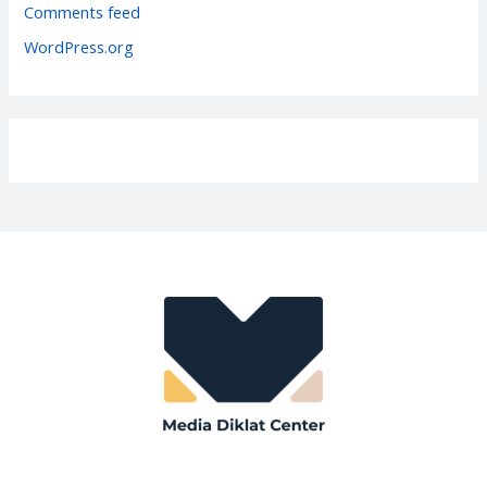
e
Comments feed
s
WordPress.org