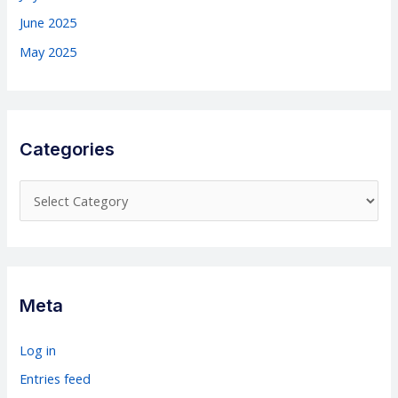
June 2025
May 2025
Categories
C
a
t
e
g
Meta
o
r
Log in
i
Entries feed