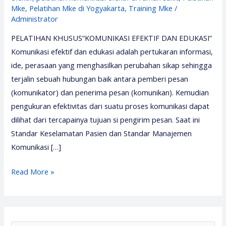
Mke
,
Pelatihan Mke di Yogyakarta
,
Training Mke
/
Administrator
PELATIHAN KHUSUS“KOMUNIKASI EFEKTIF DAN EDUKASI”
Komunikasi efektif dan edukasi adalah pertukaran informasi,
ide, perasaan yang menghasilkan perubahan sikap sehingga
terjalin sebuah hubungan baik antara pemberi pesan
(komunikator) dan penerima pesan (komunikan). Kemudian
pengukuran efektivitas dari suatu proses komunikasi dapat
dilihat dari tercapainya tujuan si pengirim pesan. Saat ini
Standar Keselamatan Pasien dan Standar Manajemen
Komunikasi […]
Pelatihan
Read More »
Komunikasi
Efektif
dan
Edukasi