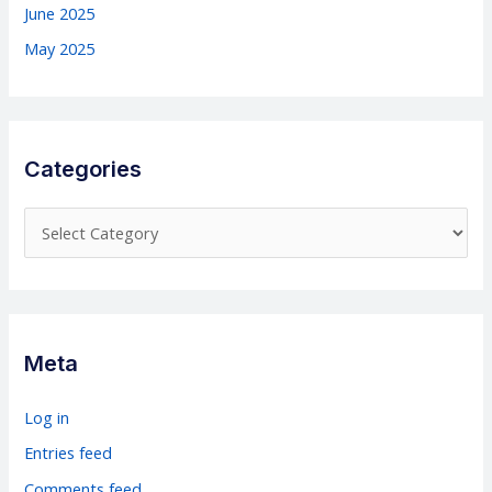
June 2025
May 2025
Categories
C
a
t
e
g
Meta
o
r
Log in
i
Entries feed
e
Comments feed