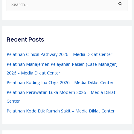
S
–
e
Media
a
Diklat
r
Center
c
Recent Posts
h
f
Pelatihan Clinical Pathway 2026 – Media Diklat Center
o
Pelatihan Manajemen Pelayanan Pasien (Case Manager)
r
2026 – Media Diklat Center
:
Pelatihan Koding Ina Cbgs 2026 – Media Diklat Center
Pelatihan Perawatan Luka Modern 2026 – Media Diklat
Center
Pelatihan Kode Etik Rumah Sakit – Media Diklat Center