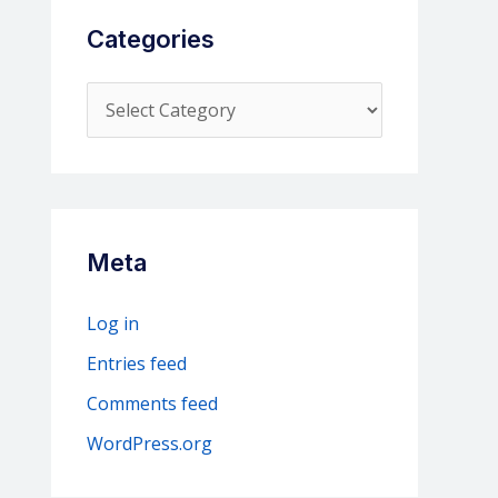
Categories
C
a
t
e
g
Meta
o
r
Log in
i
Entries feed
e
Comments feed
s
WordPress.org