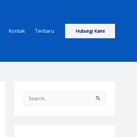
Kontak
Terbaru
Hubungi Kami
S
e
a
r
c