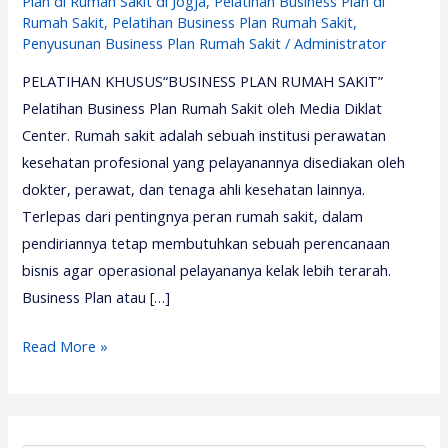
Plan di Rumah Sakit di Jogja
,
Pelatihan Business Plan di
Rumah Sakit
,
Pelatihan Business Plan Rumah Sakit
,
Penyusunan Business Plan Rumah Sakit
/
Administrator
PELATIHAN KHUSUS“BUSINESS PLAN RUMAH SAKIT”
Pelatihan Business Plan Rumah Sakit oleh Media Diklat
Center. Rumah sakit adalah sebuah institusi perawatan
kesehatan profesional yang pelayanannya disediakan oleh
dokter, perawat, dan tenaga ahli kesehatan lainnya.
Terlepas dari pentingnya peran rumah sakit, dalam
pendiriannya tetap membutuhkan sebuah perencanaan
bisnis agar operasional pelayananya kelak lebih terarah.
Business Plan atau […]
Pelatihan
Read More »
Business
Plan
Rumah