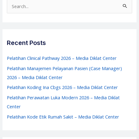
Sakit
S
2026
e
–
a
Media
r
Diklat
c
Recent Posts
Center
h
f
Pelatihan Clinical Pathway 2026 – Media Diklat Center
o
Pelatihan Manajemen Pelayanan Pasien (Case Manager)
r
2026 – Media Diklat Center
:
Pelatihan Koding Ina Cbgs 2026 – Media Diklat Center
Pelatihan Perawatan Luka Modern 2026 – Media Diklat
Center
Pelatihan Kode Etik Rumah Sakit – Media Diklat Center