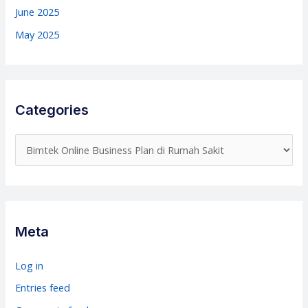
June 2025
May 2025
Categories
C
a
t
e
g
Meta
o
r
Log in
i
Entries feed
e