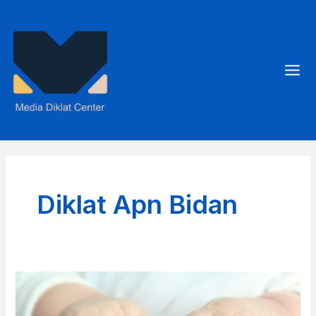
Skip
to
content
Mai
Men
Diklat Apn Bidan