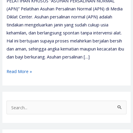
PELATIHAN KHUSUS “ASUHAN PERSALINAN NORMAL
(APN)” Pelatihan Asuhan Persalinan Normal (APN) di Media
Diklat Center. Asuhan persalinan normal (APN) adalah
tindakan mengeluarkan janin yang sudah cukup usia
kehamilan, dan berlangsung spontan tanpa intervensi alat.
Hal ini bertujuan supaya proses melahirkan berjalan bersih
dan aman, sehingga angka kematian maupun kecacatan ibu
dan bayi berkurang. Asuhan persalinan […]
Pelatihan
Read More »
Asuhan
Persalinan
Normal
2026
S
–
e
Media
a
Diklat
r