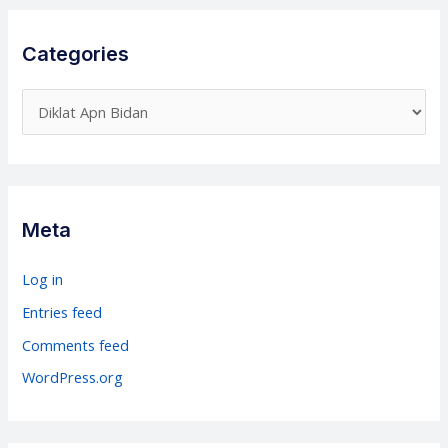
Categories
C
a
t
e
g
Meta
o
r
Log in
i
Entries feed
e
Comments feed
s
WordPress.org