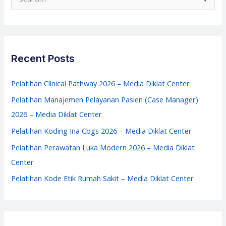
Media
e
Diklat
a
Center
r
c
Recent Posts
h
f
Pelatihan Clinical Pathway 2026 – Media Diklat Center
o
Pelatihan Manajemen Pelayanan Pasien (Case Manager)
r
2026 – Media Diklat Center
:
Pelatihan Koding Ina Cbgs 2026 – Media Diklat Center
Pelatihan Perawatan Luka Modern 2026 – Media Diklat
Center
Pelatihan Kode Etik Rumah Sakit – Media Diklat Center