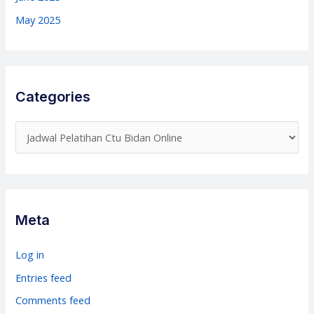
May 2025
Categories
C
a
t
e
g
Meta
o
r
Log in
i
Entries feed
e
Comments feed
s