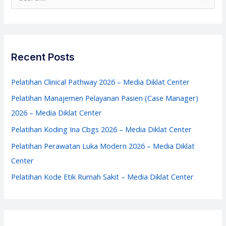
Seimbang
e
2026
a
–
r
Media
c
Recent Posts
Diklat
h
Center
f
Pelatihan Clinical Pathway 2026 – Media Diklat Center
o
Pelatihan Manajemen Pelayanan Pasien (Case Manager)
r
2026 – Media Diklat Center
:
Pelatihan Koding Ina Cbgs 2026 – Media Diklat Center
Pelatihan Perawatan Luka Modern 2026 – Media Diklat
Center
Pelatihan Kode Etik Rumah Sakit – Media Diklat Center