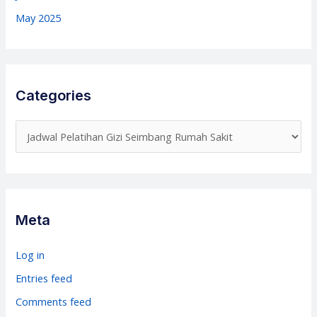
May 2025
Categories
C
a
t
e
g
Meta
o
r
Log in
i
Entries feed
e
Comments feed
s