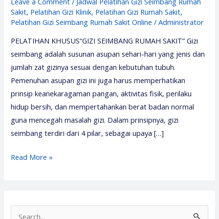
Leave a Comment
/
Jadwal Pelatihan Gizi Seimbang Rumah
Sakit
,
Pelatihan Gizi Klinik
,
Pelatihan Gizi Rumah Sakit
,
Pelatihan Gizi Seimbang Rumah Sakit Online
/
Administrator
PELATIHAN KHUSUS“GIZI SEIMBANG RUMAH SAKIT” Gizi
seimbang adalah susunan asupan sehari-hari yang jenis dan
jumlah zat gizinya sesuai dengan kebutuhan tubuh.
Pemenuhan asupan gizi ini juga harus memperhatikan
prinsip keanekaragaman pangan, aktivitas fisik, perilaku
hidup bersih, dan mempertahankan berat badan normal
guna mencegah masalah gizi. Dalam prinsipnya, gizi
seimbang terdiri dari 4 pilar, sebagai upaya […]
Training
Read More »
Gizi
Seimbang
–
Gizi
S