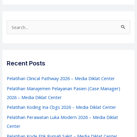
Kedokteran
2026
–
S
Media
e
Diklat
a
Center
r
c
Recent Posts
h
f
Pelatihan Clinical Pathway 2026 – Media Diklat Center
o
Pelatihan Manajemen Pelayanan Pasien (Case Manager)
r
2026 – Media Diklat Center
:
Pelatihan Koding Ina Cbgs 2026 – Media Diklat Center
Pelatihan Perawatan Luka Modern 2026 – Media Diklat
Center
Pelatihan Kode Etik Rumah Sakit – Media Diklat Center