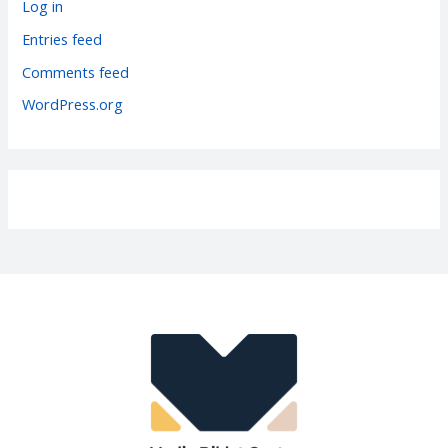
r
Log in
i
Entries feed
e
Comments feed
s
WordPress.org