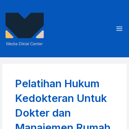
Skip
to
content
Mai
Men
Pelatihan Hukum
Kedokteran Untuk
Dokter dan
Manajemen Rumah