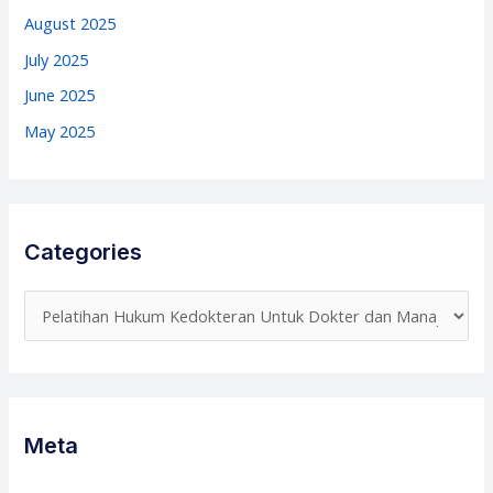
August 2025
July 2025
June 2025
May 2025
Categories
C
a
t
e
g
Meta
o