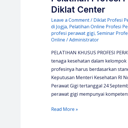
Diklat Center
Leave a Comment
/
Diklat Profesi P
di Jogja
,
Pelatihan Online Profesi Pe
profesi perawat gigi
,
Seminar Profe
Online
/
Administrator
PELATIHAN KHUSUS PROFESI PERAWAT
tenaga kesehatan dalam kelompok 
profesinya harus berdasarkan stand
Keputusan Menteri Kesehatan Rl N
Perawat Gigi tertanggal 24 Septem
perawat gigi mempunyai kompetensi
Pelatihan
Read More »
Profesi
Perawat