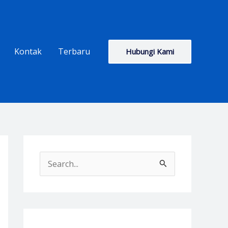
Kontak
Terbaru
Hubungi Kami
S
e
a
r
c