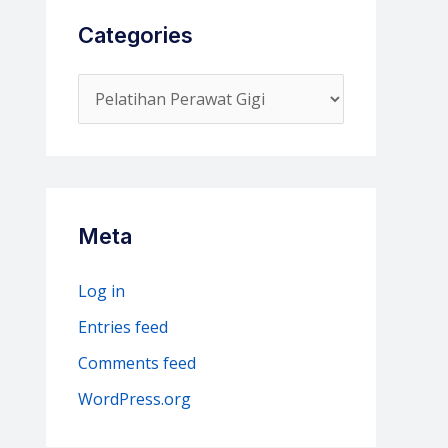
Categories
C
a
t
e
g
Meta
o
r
Log in
i
Entries feed
e
Comments feed
s
WordPress.org