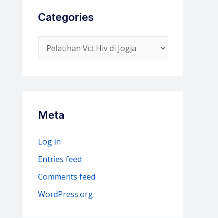
Categories
C
a
t
e
g
Meta
o
r
Log in
i
Entries feed
e
Comments feed
s
WordPress.org