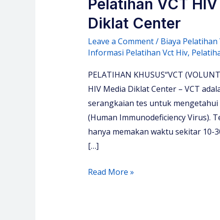
Pelatihan VCT HIV
Diklat Center
Leave a Comment
/
Biaya Pelatihan 
Informasi Pelatihan Vct Hiv
,
Pelatiha
PELATIHAN KHUSUS“VCT (VOLUNTA
HIV Media Diklat Center – VCT adal
serangkaian tes untuk mengetahui 
(Human Immunodeficiency Virus). Te
hanya memakan waktu sekitar 10-30
[…]
Pelatihan
Read More »
VCT
HIV
AIDS