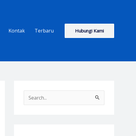
Kontak
Terbaru
Hubungi Kami
S
e
a
r
c