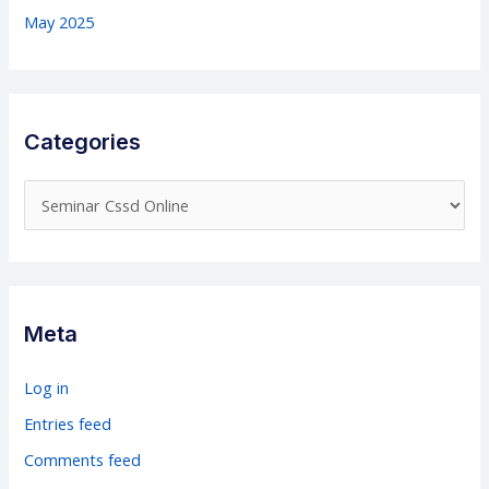
May 2025
Categories
C
a
t
e
g
Meta
o
r
Log in
i
Entries feed
e
Comments feed
s