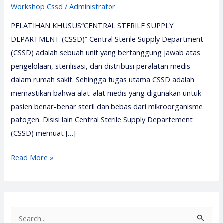
Workshop Cssd
/
Administrator
PELATIHAN KHUSUS“CENTRAL STERILE SUPPLY
DEPARTMENT (CSSD)” Central Sterile Supply Department
(CSSD) adalah sebuah unit yang bertanggung jawab atas
pengelolaan, sterilisasi, dan distribusi peralatan medis
dalam rumah sakit. Sehingga tugas utama CSSD adalah
memastikan bahwa alat-alat medis yang digunakan untuk
pasien benar-benar steril dan bebas dari mikroorganisme
patogen. Disisi lain Central Sterile Supply Departement
(CSSD) memuat […]
Pelatihan
Read More »
Central
Sterile
Supply
Departement
S