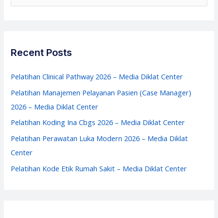
(CSSD)
e
2026
a
–
r
Media
c
Recent Posts
Diklat
h
Center
f
Pelatihan Clinical Pathway 2026 – Media Diklat Center
o
Pelatihan Manajemen Pelayanan Pasien (Case Manager)
r
2026 – Media Diklat Center
:
Pelatihan Koding Ina Cbgs 2026 – Media Diklat Center
Pelatihan Perawatan Luka Modern 2026 – Media Diklat
Center
Pelatihan Kode Etik Rumah Sakit – Media Diklat Center