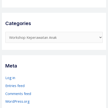
Categories
C
a
t
e
g
Meta
o
r
Log in
i
Entries feed
e
Comments feed
s
WordPress.org