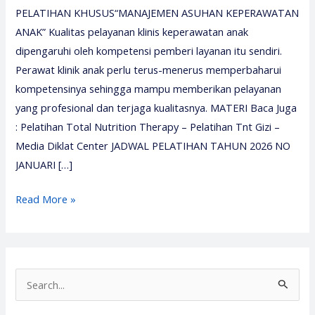
PELATIHAN KHUSUS“MANAJEMEN ASUHAN KEPERAWATAN
ANAK” Kualitas pelayanan klinis keperawatan anak
dipengaruhi oleh kompetensi pemberi layanan itu sendiri.
Perawat klinik anak perlu terus-menerus memperbaharui
kompetensinya sehingga mampu memberikan pelayanan
yang profesional dan terjaga kualitasnya. MATERI Baca Juga
: Pelatihan Total Nutrition Therapy – Pelatihan Tnt Gizi –
Media Diklat Center JADWAL PELATIHAN TAHUN 2026 NO
JANUARI […]
Pelatihan
Read More »
Keperawatan
Anak
2026
–
S
Media
e
Diklat