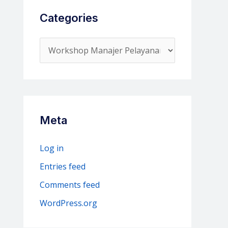
Categories
C
a
t
e
g
Meta
o
r
Log in
i
Entries feed
e
Comments feed
s
WordPress.org