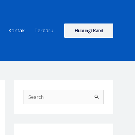
Kontak
Terbaru
Hubungi Kami
S
e
a
r
c