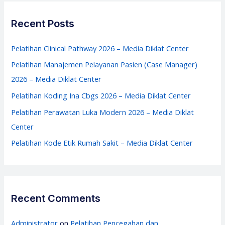
r
Center
c
Recent Posts
h
f
Pelatihan Clinical Pathway 2026 – Media Diklat Center
o
Pelatihan Manajemen Pelayanan Pasien (Case Manager)
r
2026 – Media Diklat Center
:
Pelatihan Koding Ina Cbgs 2026 – Media Diklat Center
Pelatihan Perawatan Luka Modern 2026 – Media Diklat
Center
Pelatihan Kode Etik Rumah Sakit – Media Diklat Center
Recent Comments
Administrator
on
Pelatihan Pencegahan dan