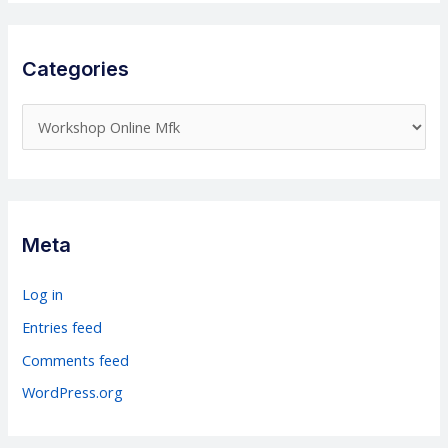
Categories
C
a
t
e
g
Meta
o
r
Log in
i
Entries feed
e
Comments feed
s
WordPress.org