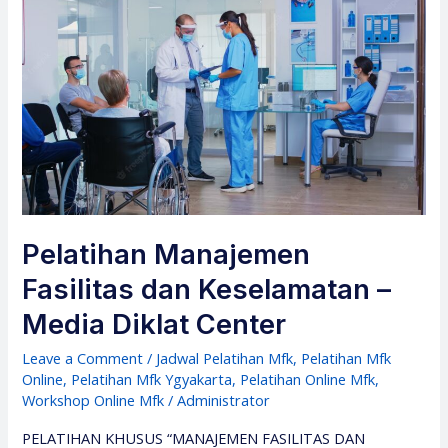
Pelatihan Manajemen
Fasilitas dan Keselamatan –
Media Diklat Center
Leave a Comment
/
Jadwal Pelatihan Mfk
,
Pelatihan Mfk
Online
,
Pelatihan Mfk Ygyakarta
,
Pelatihan Online Mfk
,
Workshop Online Mfk
/
Administrator
PELATIHAN KHUSUS “MANAJEMEN FASILITAS DAN