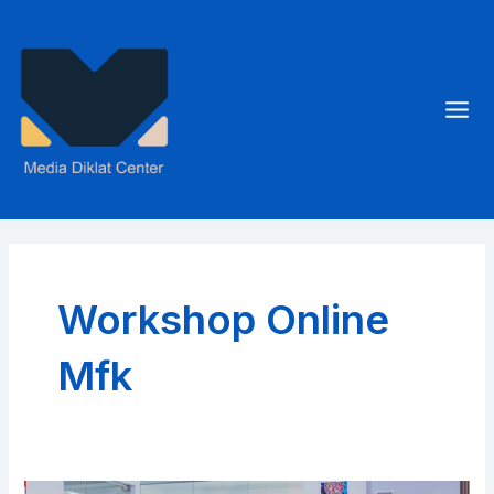
Skip
to
content
Mai
Men
Workshop Online
Mfk