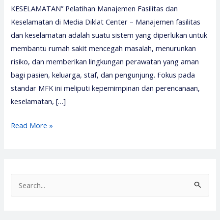
KESELAMATAN” Pelatihan Manajemen Fasilitas dan
Keselamatan di Media Diklat Center – Manajemen fasilitas
dan keselamatan adalah suatu sistem yang diperlukan untuk
membantu rumah sakit mencegah masalah, menurunkan
risiko, dan memberikan lingkungan perawatan yang aman
bagi pasien, keluarga, staf, dan pengunjung. Fokus pada
standar MFK ini meliputi kepemimpinan dan perencanaan,
keselamatan, […]
Pelatihan
Read More »
Manajemen
Fasilitas
dan
Keselamatan
S
–
e
Media
a
Diklat