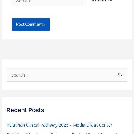
S
e
a
r
c
Recent Posts
h
f
Pelatihan Clinical Pathway 2026 – Media Diklat Center
o