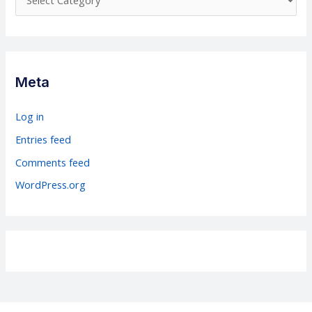
a
t
e
g
Meta
o
r
Log in
i
Entries feed
e
Comments feed
s
WordPress.org