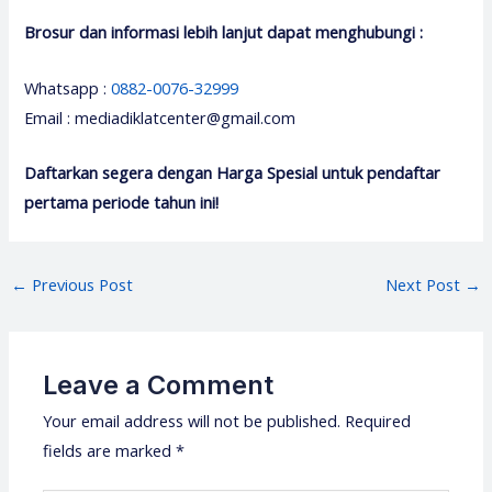
Brosur dan informasi lebih lanjut dapat menghubungi :
Whatsapp :
0882-0076-32999
Email : mediadiklatcenter@gmail.com
Daftarkan segera dengan Harga Spesial untuk pendaftar
pertama periode tahun ini!
Post
←
Previous Post
Next Post
→
navigation
Leave a Comment
Your email address will not be published.
Required
fields are marked
*